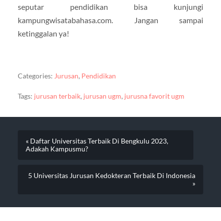
seputar pendidikan bisa kunjungi
kampungwisatabahasa.com. Jangan sampai
ketinggalan ya!
Categories:
Jurusan
,
Pendidikan
Tags:
jurusan terbaik
,
jurusan ugm
,
jurusna favorit ugm
« Daftar Universitas Terbaik Di Bengkulu 2023,
Adakah Kampusmu?
5 Universitas Jurusan Kedokteran Terbaik Di Indonesia
»